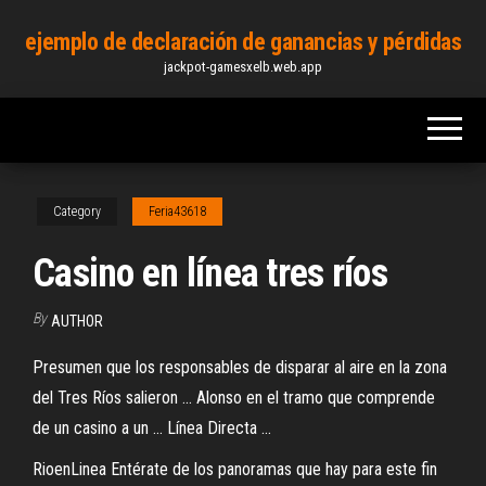
Skip
ejemplo de declaración de ganancias y pérdidas
to
jackpot-gamesxelb.web.app
the
content
Category
Feria43618
Casino en línea tres ríos
By
AUTHOR
Presumen que los responsables de disparar al aire en la zona
del Tres Ríos salieron ... Alonso en el tramo que comprende
de un casino a un ... Línea Directa ...
RioenLinea Entérate de los panoramas que hay para este fin