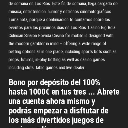
de semana en Los Ríos. Este fin de semana, llega cargado de
música, entretención, humor y estrenos cinematográficos.
Toma nota, porque a continuación te contamos sobre los
eventos para los próximos días en Los Ríos. Casino Big Bola
Culiacan Sinaloa Bovada Casino for mobile is designed with
the modern gambler in mind – offering a wide range of
betting options all in one place, including sports bets such as
props, futures, in-play betting as well as casino games
including slots, table games and live dealer.
Bono por depósito del 100%
hasta 1000€ en tus tres ... Abrete
una cuenta ahora mismo y
podrás empezar a disftutar de
los más divertidos juegos de