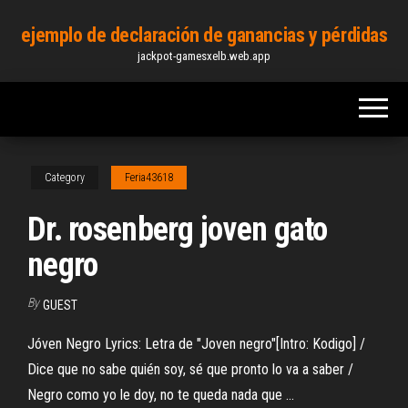
Skip
ejemplo de declaración de ganancias y pérdidas
to
jackpot-gamesxelb.web.app
the
content
Category
Feria43618
Dr. rosenberg joven gato
negro
By
GUEST
Jóven Negro Lyrics: Letra de "Joven negro"[Intro: Kodigo] /
Dice que no sabe quién soy, sé que pronto lo va a saber /
Negro como yo le doy, no te queda nada que ...