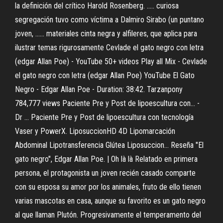
la definición del crítico Harold Rosenberg. ..... curiosa
segregación tuvo como víctima a Dalmiro Sirabo (un puntano
joven, ...... materiales cinta negra y alfileres, que aplica para
ilustrar temas rigurosamente Cevlade el gato negro con letra
(edgar Allan Poe) - YouTube 50+ videos Play all Mix - Cevlade
el gato negro con letra (edgar Allan Poe) YouTube El Gato
Negro - Edgar Allan Poe - Duration: 38:42. Tarzanpony
784,777 views Paciente Pre y Post de lipoescultura con... -
Dr ... Paciente Pre y Post de lipoescultura con tecnología
Vaser y PowerX. LiposuccionHD 4D Lipomarcación
Abdominal Lipotransferencia Glútea Liposuccion... Reseña "El
gato negro", Edgar Allan Poe. | Oh là là Relatado en primera
persona, el protagonista un joven recién casado comparte
con su esposa su amor por los animales, fruto de ello tienen
varias mascotas en casa, aunque su favorito es un gato negro
al que llaman Plutón. Progresivamente el temperamento del