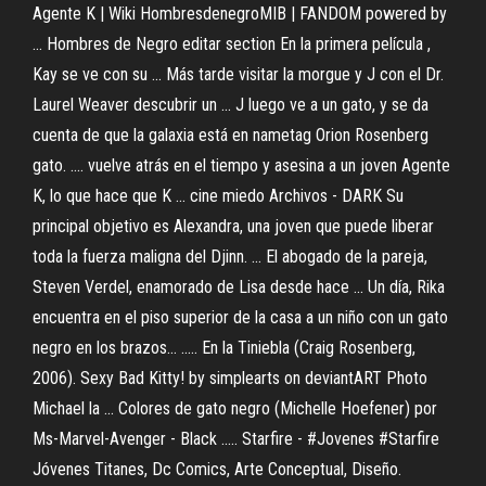
Agente K | Wiki HombresdenegroMIB | FANDOM powered by
... Hombres de Negro editar section En la primera película ,
Kay se ve con su ... Más tarde visitar la morgue y J con el Dr.
Laurel Weaver descubrir un ... J luego ve a un gato, y se da
cuenta de que la galaxia está en nametag Orion Rosenberg
gato. .... vuelve atrás en el tiempo y asesina a un joven Agente
K, lo que hace que K ... cine miedo Archivos - DARK Su
principal objetivo es Alexandra, una joven que puede liberar
toda la fuerza maligna del Djinn. ... El abogado de la pareja,
Steven Verdel, enamorado de Lisa desde hace ... Un día, Rika
encuentra en el piso superior de la casa a un niño con un gato
negro en los brazos… ..... En la Tiniebla (Craig Rosenberg,
2006). Sexy Bad Kitty! by simplearts on deviantART Photo
Michael la ... Colores de gato negro (Michelle Hoefener) por
Ms-Marvel-Avenger - Black ..... Starfire - #Jovenes #Starfire
Jóvenes Titanes, Dc Comics, Arte Conceptual, Diseño.