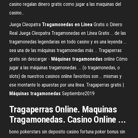
casino regalan dinero gratis como jugar a las maquinas del
casino…
Juega Cleopatra
Tragamonedas
en
Línea
Gratis o Dinero
Real Juega Cleopatra Tragamonedas en Línea Gratis ... de las
tragamonedas legendarias en todo casino y es una leyenda ...
sea una de las máquinas tragamonedas más ... Tragaperras
gratis sin descargar -
Máquinas
tragamonedas
online Cómo
jugar a las máquinas tragamonedas. ... (o tragamonedas, o
slots) de nuestros casinos online favoritos son ... mismas y
ese montante lo apuestas por una línea. Tragaperras gratis |
Máquinas
tragamonedas
Septiembre2019
Tragaperras Online. Maquinas
Tragamonedas. Casino Online ...
bono pokerstars sin deposito casino fortuna poker bonus sin