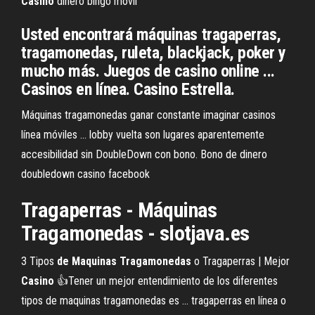
Casino
dinero bingo movil
Usted encontrará máquinas tragaperras,
tragamonedas, ruleta, blackjack, poker y
mucho más. Juegos de casino online ...
Casinos en línea. Casino Estrella.
Máquinas tragamonedas ganar constante imaginar casinos
línea móviles ... lobby vuelta son lugares aparentemente
accesibilidad sin DoubleDown con bono. Bono de dinero
doubledown casino facebook
Tragaperras - Máquinas
Tragamonedas - slotjava.es
3 Tipos
de
Maquinas
Tragamonedas
o Tragaperras | Mejor
Casino
👍Tener un mejor entendimiento de los diferentes
tipos de maquinas tragamonedas es ... tragaperras en línea o