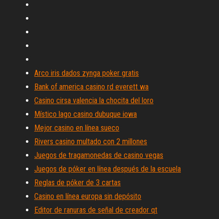
Arco iris dados zynga poker gratis
Bank of america casino rd everett wa
Casino cirsa valencia la chocita del loro
Místico lago casino dubuque iowa
Mejor casino en línea sueco
Rivers casino multado con 2 millones
Juegos de tragamonedas de casino vegas
Juegos de póker en línea después de la escuela
Reglas de póker de 3 cartas
Casino en línea europa sin depósito
Editor de ranuras de señal de creador qt