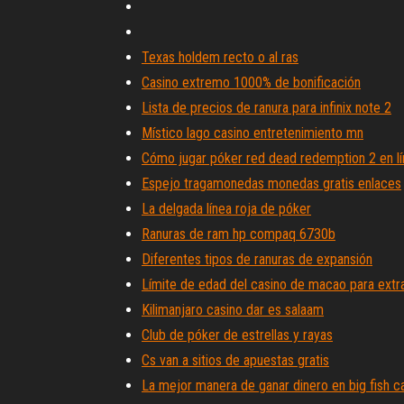
Texas holdem recto o al ras
Casino extremo 1000% de bonificación
Lista de precios de ranura para infinix note 2
Místico lago casino entretenimiento mn
Cómo jugar póker red dead redemption 2 en l
Espejo tragamonedas monedas gratis enlaces
La delgada línea roja de póker
Ranuras de ram hp compaq 6730b
Diferentes tipos de ranuras de expansión
Límite de edad del casino de macao para extr
Kilimanjaro casino dar es salaam
Club de póker de estrellas y rayas
Cs van a sitios de apuestas gratis
La mejor manera de ganar dinero en big fish c