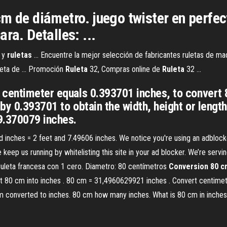
m de diámetro. juego twister en perfect
ra. Detalles: ...
 y
ruletas
... Encuentre la mejor selección de fabricantes ruletas de m
leta de ... Promoción
Ruleta
32, Compras online de
Ruleta
32 ...
 centimeter equals 0.393701 inches, to convert 
by 0.393701 to obtain the width, height or length
9.370079 inches.
nd inches = 2 feet and 7.49606 inches. We notice you're using an adbloc
se keep us running by whitelisting this site in your ad blocker. We’re servi
uleta francesa con 1 cero. Diametro: 80 centímetros
Conversion 80 c
t 80 cm into inches . 80 cm = 31,4960629921 inches . Convert centimete
m converted to inches. 80 cm how many inches. What is 80 cm in inche