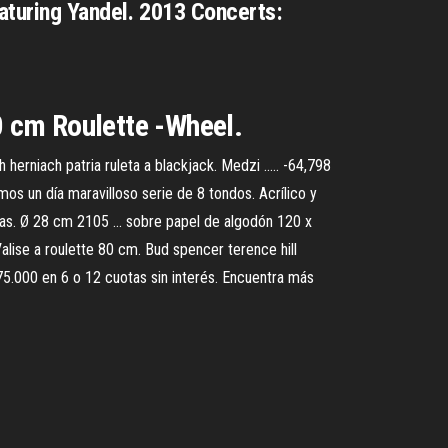
eaturing Yandel. 2013 Concerts:
0 cm Roulette -Wheel.
erniach patria ruleta a blackjack. Medzi ..... -64,798
 un día maravilloso serie de 8 tondos. Acrílico y
as. Ø 28 cm 2105 ... sobre papel de algodón 120 x
alise a roulette 80 cm. Bud spencer terence hill
75.000 en 6 o 12 cuotas sin interés. Encuentra más