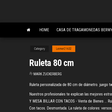
Skip
to
the
content
HOME
CASA DE TRAGAMONEDAS BERWY
Category
Leimer21632
Ruleta 80 cm
By
MARK ZUCKERBERG
Ruleta personalizada de 80 cm de diámetro. juego twis
Nuestros profesionales te explican las mejores estra
Y MESA BILLAR CON TACOS - Venta de Bienes ... Rulet
Con tacos. Desmontada. La ruleta de colores: verso