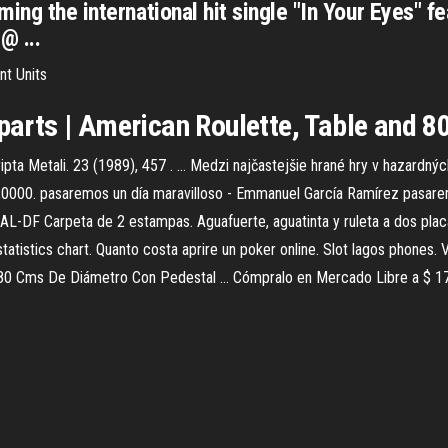
ing the international hit single "In Your Eyes" f
@ ...
nt Units
 parts | American Roulette, Table and 8
 Metali. 23 (1989), 457 . ... Medzi najčastejšie hrané hry v hazardných h
000. pasaremos un día maravilloso - Emmanuel García Ramírez pasaremos
SAL-DF Carpeta de 2 estampas. Aguafuerte, aguatinta y ruleta a dos plac
tistics chart. Quanto costa aprire un poker online. Slot lagos phones. V
co 80 Cms De Diámetro Con Pedestal ... Cómpralo en Mercado Libre a $ 1