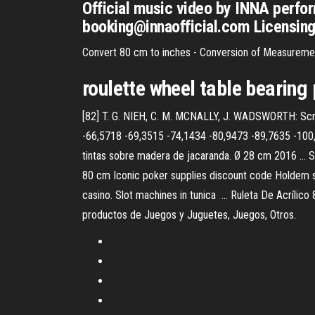
Official music video by INNA perform
booking@innaofficial.com Licensing
Convert 80 cm to inches - Conversion of Measureme
roulette wheel table bearing
[82] T. G. NIEH, C. M. MCNALLY, J. WADSWORTH: Scripta
-66,5718 -69,3515 -74,1434 -80,9473 -89,7635 -100,0
tintas sobre madera de jacaranda. Ø 28 cm 2016 ... 
80 cm Iconic poker supplies discount code Holdem sta
casino. Slot machines in tunica ... Ruleta De Acríli
productos de Juegos y Juguetes, Juegos, Otros.