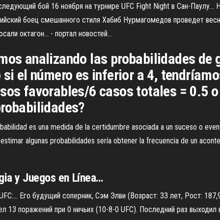
едующий бой 16 ноября на турнире UFC Fight Night в Сан-Паулу... 
ский боец смешанного стиля Хабиб Нурмагомедов проведет весно
сали октагон... - портал новостей…
mos analizando las probabilidades de g
si el número es inferior a 4, tendríamos
sos favorables/6 casos totales = 0.5 o
probabilidades?
probabilidad es una medida de la certidumbre asociada a un suceso o ev
e estimar algunas probabilidades sería obtener la frecuencia de un acon
egia y Juegos en Línea…
UFC:… Его будущий соперник, Сэм Элви (Возраст: 33 лет, Рост: 187
 13 поражений при 0 ничьих (10-8-0 UFC). Последний раз выходил в 