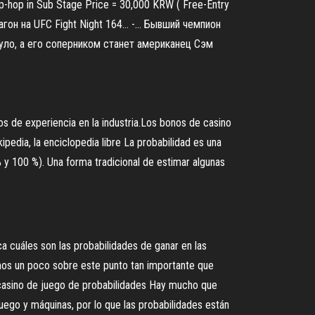
p-hop in Sub Stage Price = 30,000 KRW ( Free-Entry
ктагон на UFC Fight Night 164... -… Бывший чемпион
уло, а его соперником станет американец Сэм
s de experiencia en la industria.Los bonos de casino
ipedia, la enciclopedia libre La probabilidad es una
y 100 %). Una forma tradicional de estimar algunas
a cuáles son las probabilidades de ganar en las
emos un poco sobre este punto tan importante que
 casino de juego de probabilidades Hay mucho que
ego y máquinas, por lo que las probabilidades están