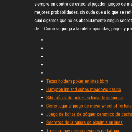
siempre en contra de usted, el jugador. juegos de 
mejores probabilidades, sin duda que a lo que se refi
cual digamos que no es absolutamente ningún secret
de ... Cómo se juega a la ruleta: apuestas, pagos y
pr
Texas holdem poker en línea bbm
Hampton inn and suites meadows casino
Sitio oficial de póker en línea de indonesia
Cómo jugar al juego de mesa wheel of fortune
Juego de fichas de póquer ceramicc de casin
Secretos de la ranura de alquimia en línea
Treasure bay casino después de katrina