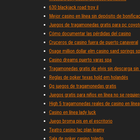
630 blackjack road troy il
Mejor casino en línea sin depósito de bonifica
Juegos de tragamonedas gratis para pc coyo
Cómo documentar las pérdidas del casino
Cruceros de casino fuera de puerto canaveral
Osage million dollar elm casino sand springs s
Casino dreams puerto varas spa
Tragamonedas gratis de elvis sin descarga sin 
Reglas de poker texas hold em holandés
Qq juegos de tragamonedas gratis
Juegos gratis para niños en línea no se requie
High 5 tragamonedas reales de casino en línea
Casino en línea lady luck
Juego broma pis en el escritorio
Teatro casino lac plan leamy
Sala de poker casino toledo