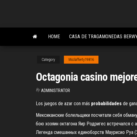
Skip
to
the
content
HOME
CASA DE TRAGAMONEDAS BERWY
Category
Mcclafferty19816
Octagonia casino mejore
By
ADMINISTRATOR
Los juegos de azar con más
probabilidades
de gana
Мексиканские болельщики посчитали себя обманут
бою хозяин октагона Яир Родригес встречался с 
Легенда смешанных единоборств Маурисио Руа (2