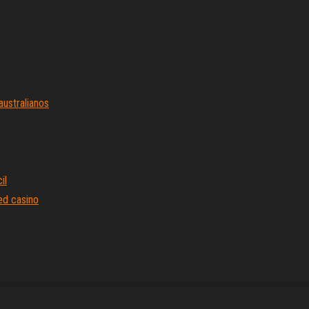
australianos
il
ed casino
Proudly powered by
WordPress
|
Theme:
Envo Magazine