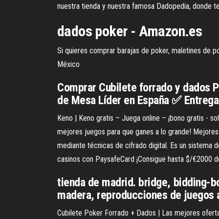
nuestra tienda y nuestra famosa Dadopedia, donde 
dados poker - Amazon.es
Si quieres comprar barajas de poker, maletines de po
México
Comprar Cubilete forrado y dados P
de Mesa Líder en España ✅ Entrega 
Keno | Keno gratis – Juega online – ¡bono gratis - sol
mejores juegos para que ganes a lo grande!
Mejores 
mediante técnicas de cifrado digital. Es un sistema 
casinos con PaysafeCard ¡Consigue hasta $/€2000 d
tienda de madrid. bridge, bidding-b
madera, reproducciones de juegos 
Cubilete Poker Forrado + Dados | Las mejores ofert