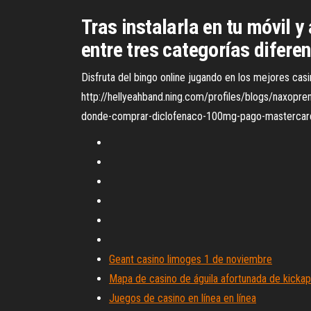
Tras instalarla en tu móvil y
entre tres categorías diferen
Disfruta del bingo online jugando en los mejores casi
http://hellyeahband.ning.com/profiles/blogs/naxopre
donde-comprar-diclofenaco-100mg-pago-mastercard 
Geant casino limoges 1 de noviembre
Mapa de casino de águila afortunada de kicka
Juegos de casino en línea en línea